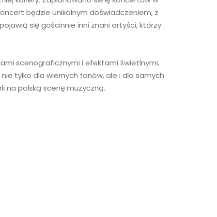
 koncert będzie unikalnym doświadczeniem, z
awią się gościnnie inni znani artyści, którzy
mi scenograficznymi i efektami świetlnymi,
nie tylko dla wiernych fanów, ale i dla samych
rli na polską scenę muzyczną.