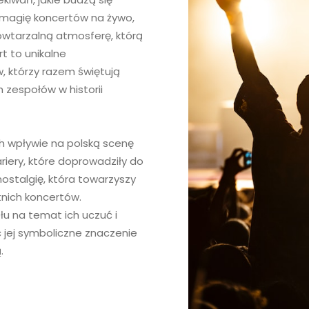
e magię koncertów na żywo,
owtarzalną atmosferę, którą
rt to unikalne
, którzy razem świętują
 zespołów w historii
ich wpływie na polską scenę
iery, które doprowadziły do
nostalgię, która towarzyszy
nich koncertów.
u na temat ich uczuć i
 jej symboliczne znaczenie
.