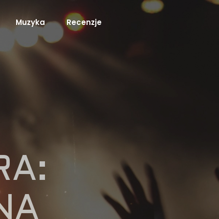
Muzyka
Recenzje
RA:
NA