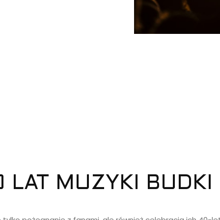
 LAT MUZYKI BUDKI
 tylko pożegnanie z fanami, ale również celebracja ich 40-le