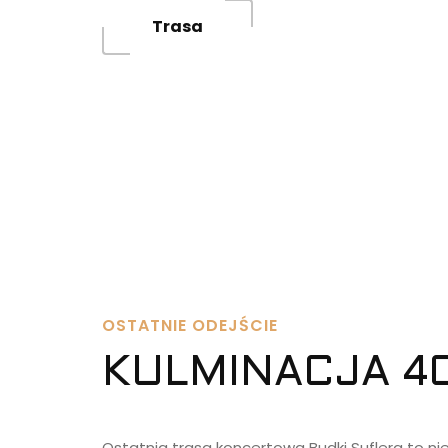
Trasa
OSTATNIE ODEJŚCIE
KULMINACJA 40
Ostatnia trasa koncertowa Budki Suflera to nie