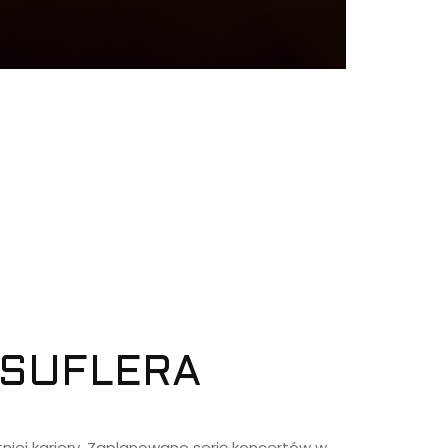
 SUFLERA
tniej kariery. Zaplanowano serię koncertów w